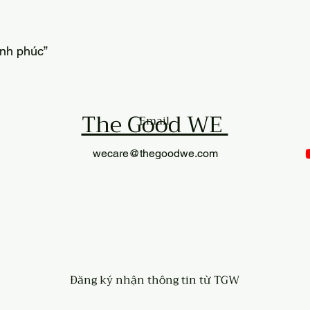
ạnh phúc”
The Good WE
Email
wecare@thegoodwe.com
Đăng ký nhận thông tin từ TGW