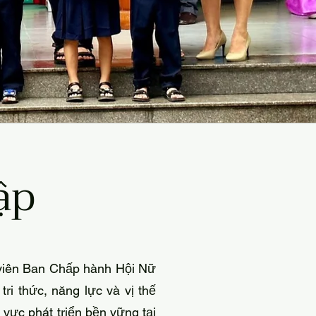
ập
 viên Ban Chấp hành Hội Nữ
ri thức, năng lực và vị thế
 vực phát triển bền vững tại