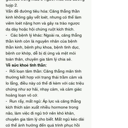
tuýp 2.
Vấn đề đường tiêu hóa: Căng thẳng thần 
kinh không gây vết loét, nhưng có thể làm 
viêm loét nặng hơn và gây ra trào ngược 
dạ dày hoặc hội chứng ruột kích thích.
-   Các bệnh lý khác: Ngoài ra, căng thẳng 
thần kinh còn là nguyên nhân của bệnh 
thần kinh, bệnh phụ khoa, bệnh tình dục, 
bệnh cơ khớp, dễ bị dị ứng và mệt mỏi 
toàn thân, chuyên gia tâm lý chia sẻ.
Về sức khoẻ tinh thần:
-  Rối loạn tâm thần: Căng thẳng mãn tính 
thường kết hợp với trạng thái trầm cảm và 
lo lắng, điều này có thể đi kèm với các triệu 
chứng như sợ hãi, nhạy cảm, và cảm giác 
hoảng loạn vô cớ.
-  Run rẩy, mất ngủ: Áp lực và căng thẳng 
kích thích sản xuất nhiều hormone trong 
não, làm việc đi ngủ trở nên khó khăn, 
chuyên gia tâm lý cho biết. Mất ngủ kéo dài 
có thể ảnh hưởng đến quá trình phục hồi 