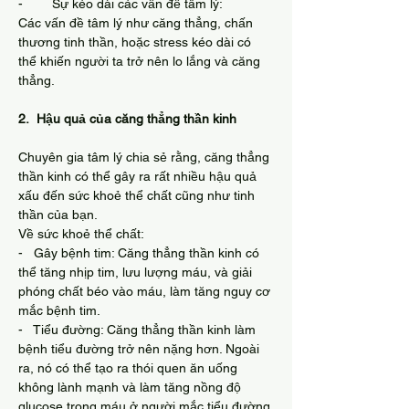
-        Sự kéo dài các vấn đề tâm lý:
Các vấn đề tâm lý như căng thẳng, chấn 
thương tinh thần, hoặc stress kéo dài có 
thể khiến người ta trở nên lo lắng và căng 
thẳng.
2.  Hậu quả của căng thẳng thần kinh
Chuyên gia tâm lý chia sẻ rằng, căng thẳng 
thần kinh có thể gây ra rất nhiều hậu quả 
xấu đến sức khoẻ thể chất cũng như tinh 
thần của bạn.
Về sức khoẻ thể chất:
-   Gây bệnh tim: Căng thẳng thần kinh có 
thể tăng nhịp tim, lưu lượng máu, và giải 
phóng chất béo vào máu, làm tăng nguy cơ 
mắc bệnh tim.
-   Tiểu đường: Căng thẳng thần kinh làm 
bệnh tiểu đường trở nên nặng hơn. Ngoài 
ra, nó có thể tạo ra thói quen ăn uống 
không lành mạnh và làm tăng nồng độ 
glucose trong máu ở người mắc tiểu đường 