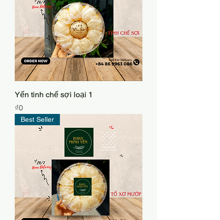
Yến tinh chế sợi loại 1
Price
₫0
Best Seller