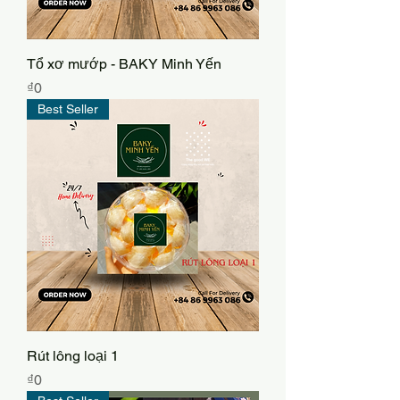
Tổ xơ mướp - BAKY Minh Yến
Price
₫0
Best Seller
Rút lông loại 1
Price
₫0