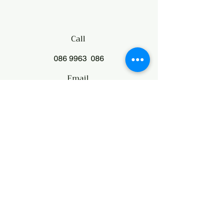
Call
086 9963
086
Email
wecare@thegoodwe.com
Follow
The Good WE
​Hear from The Good WE