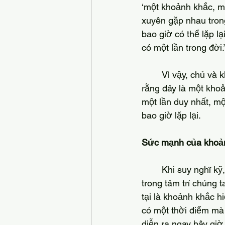
‘một khoảnh khắc, mộ
xuyên gặp nhau tron
bao giờ có thể lặp lạ
có một lần trong đời.”
	Vì vậy, chủ và khách trong buổi trà đạo phải toàn tâm toàn ý dành trọn cho sự kiện, biết 
rằng đây là một khoả
một lần duy nhất, mộ
bao giờ lặp lại.
Sức mạnh của khoản
	Khi suy nghĩ kỹ, quá khứ và tương lai không thật sự tồn tại, dù chúng có vẻ sống động 
trong tâm trí chúng t
tại là khoảnh khắc h
có một thời điểm mà 
diễn ra ngay bây gi