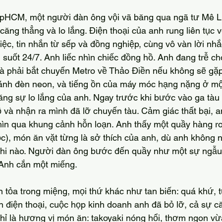
căng thẳng và lo lắng. Điện thoại của anh rung liên tục v
iệc, tin nhắn từ sếp và đồng nghiệp, cùng vô vàn lời nh
 suốt 24/7. Anh liếc nhìn chiếc đồng hồ. Anh đang trễ c
 phải bắt chuyến Metro về Thảo Điền nếu không sẽ gặp 
 ánh đèn neon, và tiếng ồn của máy móc hạng nặng ở mộ
ăng sự lo lắng của anh. Ngay trước khi bước vào ga tàu
 và nhận ra mình đã lỡ chuyến tàu. Cảm giác thất bại, a
ìn qua khung cảnh hỗn loạn. Anh thấy một quầy hàng ro
c), món ăn vặt từng là sở thích của anh, dù anh không n
khi nào. Người đàn ông bước đến quầy như một sự ngẫu
 Anh cắn một miếng.
 điện thoại, cuộc họp kinh doanh anh đã bỏ lỡ, cả sự că
chỉ là hương vị món ăn: takoyaki nóng hổi, thơm ngon v