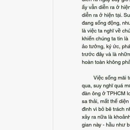
ấy vẫn diễn ra ở hiện
diễn ra ở hiện tại. 
đang sống động, nhưn
là việc ta nghĩ về c
khiến chúng ta tin là
ảo tưởng, ký ức, phá
trước đây và là nhữn
hoàn toàn không phải
	Việc sống mãi trong tâm trí như vậy dẫn đến nhiều vấn đề. Như nhiều người từng trải 
qua, suy nghĩ quá m
đàn ông ở TPHCM lo 
sa thải, mất thể diệ
đình vì bỏ bê trách 
xảy ra nữa là khoảnh
gian này - hầu như bị