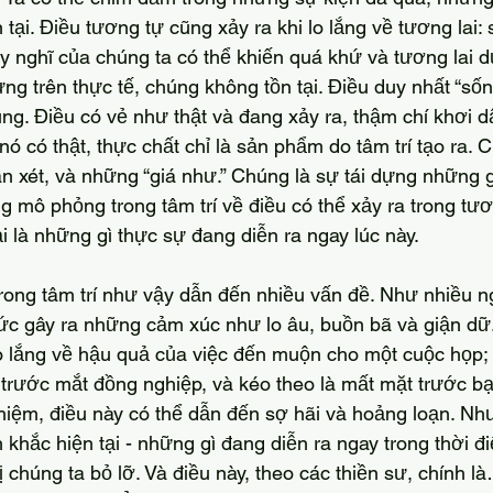
 tại. Điều tương tự cũng xảy ra khi lo lắng về tương lai: 
Suy nghĩ của chúng ta có thể khiến quá khứ và tương lai
g trên thực tế, chúng không tồn tại. Điều duy nhất “sốn
húng. Điều có vẻ như thật và đang xảy ra, thậm chí khơi 
 nó có thật, thực chất chỉ là sản phẩm do tâm trí tạo ra.
n xét, và những “giá như.” Chúng là sự tái dựng những g
g mô phỏng trong tâm trí về điều có thể xảy ra trong tươ
 là những gì thực sự đang diễn ra ngay lúc này.
ức gây ra những cảm xúc như lo âu, buồn bã và giận dữ.
lắng về hậu quả của việc đến muộn cho một cuộc họp; a
n trước mắt đồng nghiệp, và kéo theo là mất mặt trước bạ
nhiệm, điều này có thể dẫn đến sợ hãi và hoảng loạn. Nh
 khắc hiện tại - những gì đang diễn ra ngay trong thời đ
 chúng ta bỏ lỡ. Và điều này, theo các thiền sư, chính là