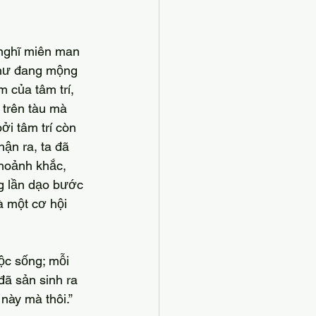
như đang mộng 
 của tâm trí, 
 trên tàu mà 
i tâm trí còn 
ận ra, ta đã 
hoảnh khắc, 
g lần dạo bước 
à một cơ hội 
đã sản sinh ra 
 này mà thôi.”