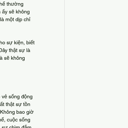
thể thường 
 ấy sẽ không 
là một dịp chỉ 
ây thật sự là 
và sẽ không 
ất thật sự tồn 
 “Không bao giờ 
hế, cuộc sống 
g sự chìm đắm 