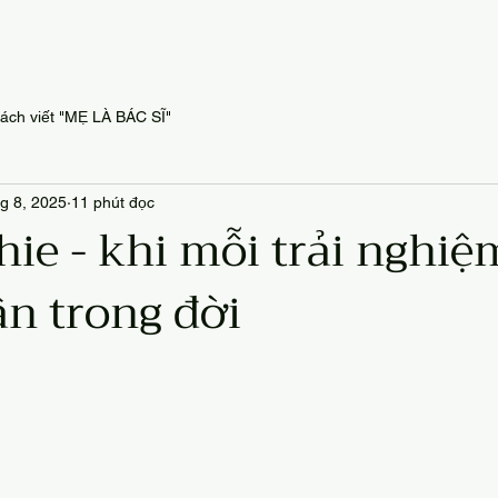
ách viết "MẸ LÀ BÁC SĨ"
hg 8, 2025
11 phút đọc
hie - khi mỗi trải nghiệ
ần trong đời