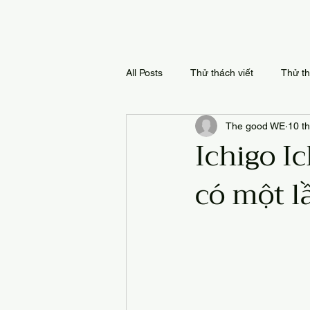
All Posts
Thử thách viết
Thử th
The good WE
10 t
Ichigo Ic
có một l