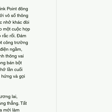
ới vô số thông 
ắc nhở khác đòi 
ho một cuộc họp 
rắc rối. Đám 
t công trường 
 điện ngầm, 
nh thõng vai 
ng bán bột 
hớ lần cuối 
 hứng và gọi 
ng thẳng. Tất 
ừa mới làm 