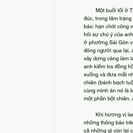
	Một buổi tối ở TpHCM, một người đàn ông vội vã băng qua ngã tư Mê Link Point đông 
đúc, trong tâm trạng 
báo: hạn chót công v
hỏi sự chú ý của anh
ở phường Sài Gòn và
đông người qua lại,
xây dựng càng làm t
anh kiểm tra đồng hồ
xuống và đưa mắt nh
chiên (bánh bạch tuộ
cùng mình ăn nó là 
một phần bột chiên.
	Khi hương vị lan tỏa trong miệng, mọi thứ khác như tan biến: quá khứ, tương lai, 
những thông báo trên
cả những gì còn lại 