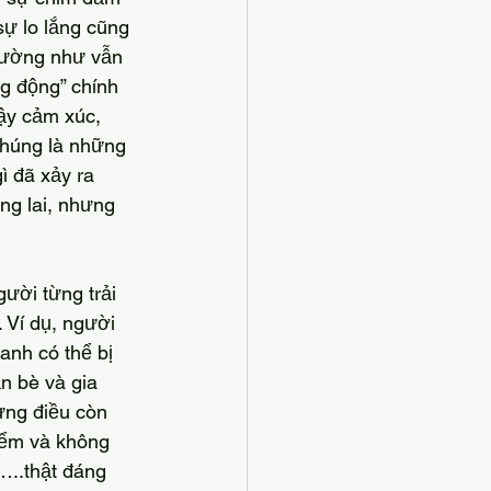
sự lo lắng cũng 
 dường như vẫn 
g động” chính 
dậy cảm xúc, 
 Chúng là những 
ì đã xảy ra 
ng lai, nhưng 
 Ví dụ, người 
nh có thể bị 
n bè và gia 
ưng điều còn 
iểm và không 
…..thật đáng 