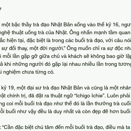
ử
ghệ thuật uống trà của Nhật. Ông nhấn mạnh tầm quan 
 hiện tại, đặc biệt là trong các buổi trà đạo, với câu nói:
t sự đổi thay, một đời người.” Ông muốn chỉ ra sự độc nh
 mỗi lần gặp gỡ giữa chủ và khách sẽ không bao giờ lặp
ả khi những người đó gặp lại nhau nhiều lần trong tương 
ải nghiệm chưa từng có.
 chính trị, đã đặt ra thuật ngữ “Ichigo Ichie”. Luôn phải
ng coi mỗi buổi trà đạo như thể đó là lần thưởng trà cuối
ỗi buổi như vậy đều là duy nhất và còn đẹp đẽ hơn buổi