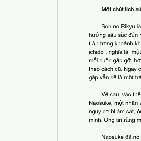
Một chút lịch s
	Sen no Rikyū là một bậc thầy trà đạo Nhật Bản sống vào thế kỷ 16, người đã có ảnh 
hưởng sâu sắc đến n
trân trọng khoảnh khắc
ichido”, nghĩa là “mộ
mỗi cuộc gặp gỡ, bởi
theo cách cũ. Ngay c
gặp vẫn sẽ là một tr
	Về sau, vào thế kỷ 19, một đại sư trà đạo Nhật Bản và cũng là một nhân vật cấp cao, Ii 
Naosuke, một nhân vật
nguy cơ bị ám sát, ô
mình. Ông tin rằng m
	Naosuke đã nói: “Cần đặc biệt chú tâm đến mỗi buổi trà đạo, điều mà ta có thể gọi là 