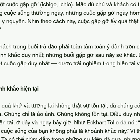
t cuộc gặp gỡ’ (ichigo, ichie). Mặc dù chủ và khách có 
g cuộc sống thường ngày, nhưng cuộc gặp gỡ ngày hôm
i y nguyên. Nhìn theo cách này, cuộc gặp gỡ ấy quả thật 
 
nh khắc duy nhất; những buổi gặp gỡ sau này sẽ khác. Đ
t cuộc gặp duy nhất — được trải nghiệm trong hiện tại 
h khắc hiện tại
a. Chúng chỉ là ảo ảnh. Chúng không tồn tại. Điều duy nh
iện tại, ở đây và ngay bây giờ. Như Eckhart Tolle đã nói:
cuộc sống của bạn không phải là khoảnh khắc này.” Vì t
ờ. Ta có thể chìm đắm trong những sự kiện đã qua, nhưn