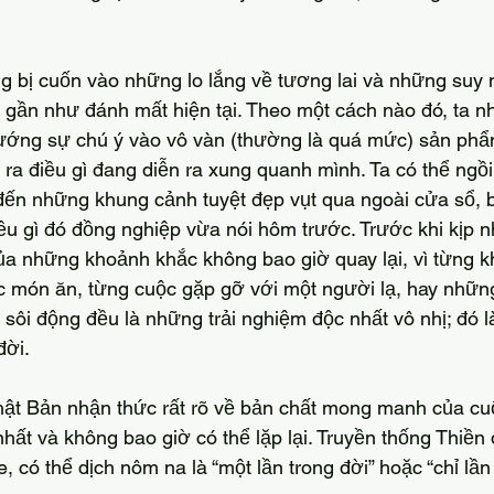
gần như đánh mất hiện tại. Theo một cách nào đó, ta 
hướng sự chú ý vào vô vàn (thường là quá mức) sản phẩm
a điều gì đang diễn ra xung quanh mình. Ta có thể ngồi
ến những khung cảnh tuyệt đẹp vụt qua ngoài cửa sổ, bở
ều gì đó đồng nghiệp vừa nói hôm trước. Trước khi kịp nh
ủa những khoảnh khắc không bao giờ quay lại, vì từng k
c món ăn, từng cuộc gặp gỡ với một người lạ, hay nhữn
sôi động đều là những trải nghiệm độc nhất vô nhị; đó l
đời.
hất và không bao giờ có thể lặp lại. Truyền thống Thiền 
e, có thể dịch nôm na là “một lần trong đời” hoặc “chỉ lần